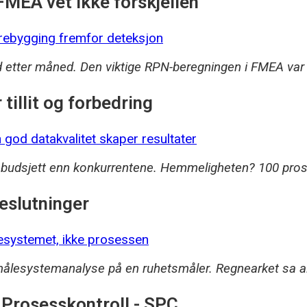
FMEA vet ikke forskjellen
d etter måned. Den viktige RPN-beregningen i FMEA va
tillit og forbedring
budsjett enn konkurrentene. Hemmeligheten? 100 prosent 
eslutninger
 målesystemanalyse på en ruhetsmåler. Regnearket sa al
 Prosesskontroll - SPC