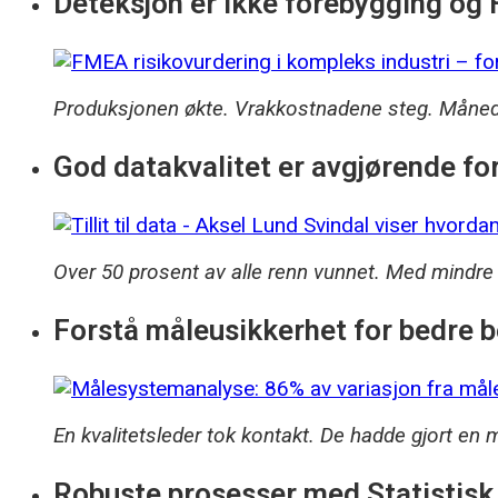
Deteksjon er ikke forebygging og 
Produksjonen økte. Vrak­kostnadene steg. Måne
God datakvalitet er avgjørende for 
Over 50 prosent av alle renn vunnet. Med mindre 
Forstå måleusikkerhet for bedre b
En kvalitetsleder tok kontakt. De hadde gjort en
Robuste prosesser med Statistisk