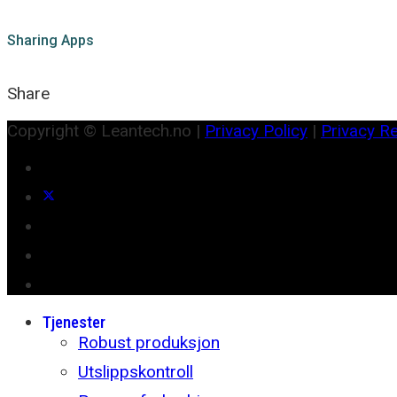
Sharing Apps
Share
Copyright © Leantech.no |
Privacy Policy
|
Privacy R
Tjenester
Robust produksjon
Utslippskontroll