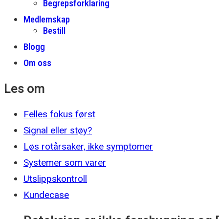
Begrepsforklaring
Medlemskap
Bestill
Blogg
Om oss
Les om
Felles fokus først
Signal eller støy?
Løs rotårsaker, ikke symptomer
Systemer som varer
Utslippskontroll
Kundecase