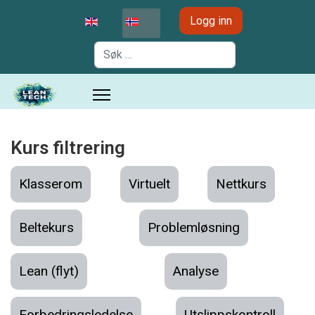
Velg ditt språk
Logg inn
Søk
Kurs filtrering
Klasserom
Virtuelt
Nettkurs
Beltekurs
Problemløsning
Lean (flyt)
Analyse
Forbedrings­ledelse
Utslippskontroll