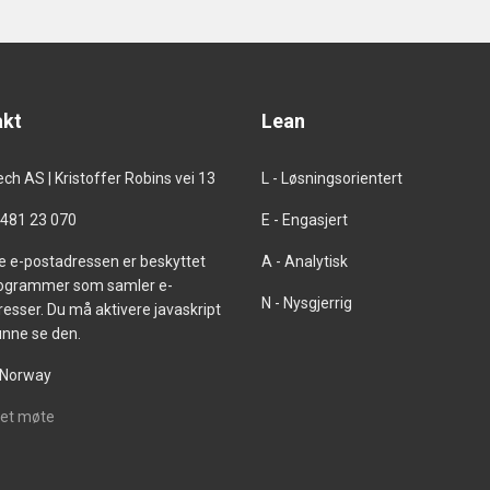
akt
Lean
ch AS | Kristoffer Robins vei 13
L - Løsningsorientert
481 23 070
E - Engasjert
 e-postadressen er beskyttet
A - Analytisk
ogrammer som samler e-
N - Nysgjerrig
esser. Du må aktivere javaskript
unne se den.
 Norway
et møte