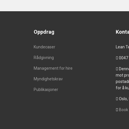
Oppdrag
Kont
Kundecaser
Lean Te
Rådgivning
0047 
Management for hire
Denne
mot pr
Myndighetskrav
postadr
for å k
Publikasjoner
Oslo,
Book 