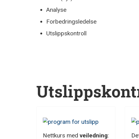
Analyse
Forbedrings­ledelse
Utslippskontroll
Utslippskont
Nettkurs med
veiledning
:
De