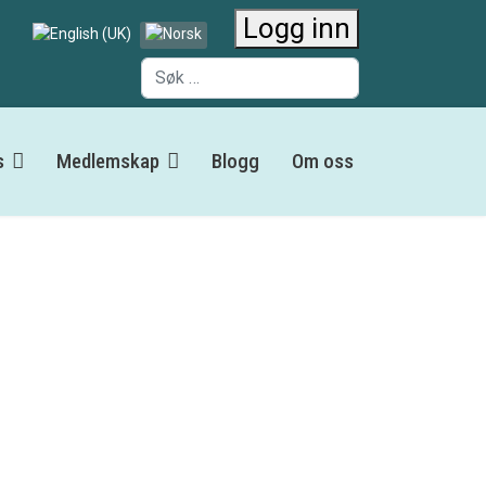
Logg inn
Velg ditt språk
Søk
s
Medlemskap
Blogg
Om oss