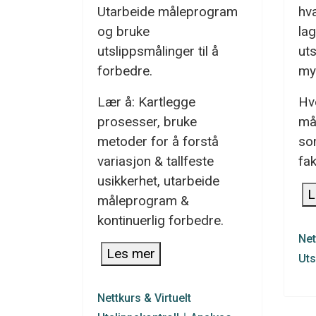
Utarbeide måleprogram
hv
og bruke
la
utslippsmålinger til å
uts
forbedre.
my
Lær å: Kartlegge
Hv
prosesser, bruke
må
metoder for å forstå
so
variasjon & tallfeste
fak
usikkerhet, utarbeide
L
måleprogram &
kontinuerlig forbedre.
Net
Les mer
Uts
Nettkurs
&
Virtuelt