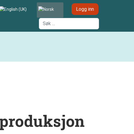
Velg ditt språk
Logg inn
Søk
 produksjon