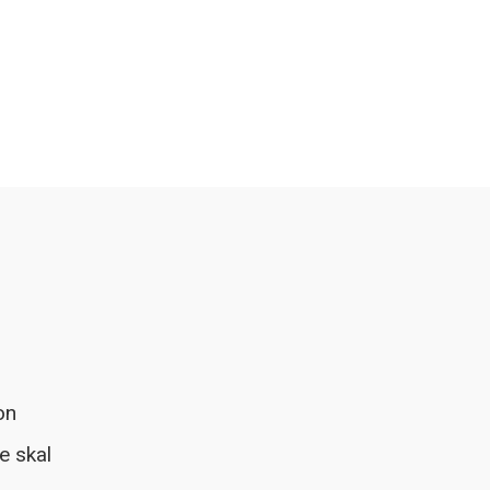
on
e skal