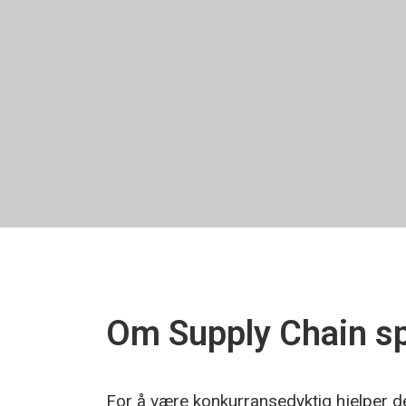
Om Supply Chain spi
For å være konkurransedyktig hjelper de