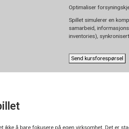
Optimaliser forsyningskj
Spillet simulerer en komp
samarbeid, informasjonsu
inventories), synkroniser
Send kursforespørsel
llet
t ikke å bare fokusere på egen virksomhet. Det er sta