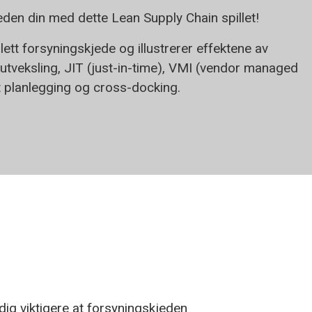
eden din med dette Lean Supply Chain spillet!
lett forsyningskjede og illustrerer effektene av
tveksling, JIT (just-in-time), VMI (vendor managed
t planlegging og cross-docking.
dig viktigere at forsyningskjeden