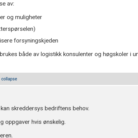
se av:
er og muligheter
etterspørselen)
visere forsyningskjeden
og brukes både av logistikk konsulenter og høgskoler i u
o collapse
 kan skreddersys bedriftens behov.
g oppgaver hvis ønskelig.
deren.