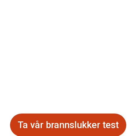
or deg som vil lø
roblemer ved rot
Ikke bare slukke branner
Ta vår brannslukker test