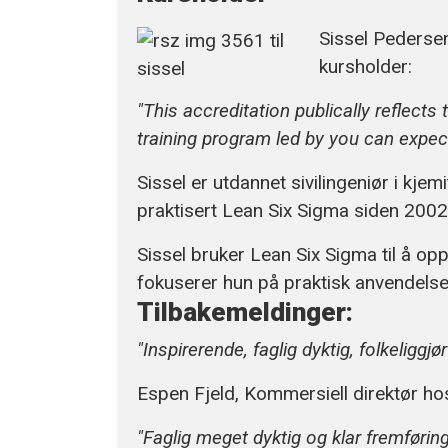
Sissel Pedersen
kursholder:
"This accreditation publically reflect
training program led by you can expect
Sissel er utdannet sivilingeniør i kje
praktisert Lean Six Sigma siden 2002,
Sissel bruker Lean Six Sigma til å op
fokuserer hun på praktisk anvendelse
Tilbakemeldinger:
"Inspirerende, faglig dyktig, folkeliggj
Espen Fjeld, Kommersiell direktør h
"Faglig meget dyktig og klar fremføring