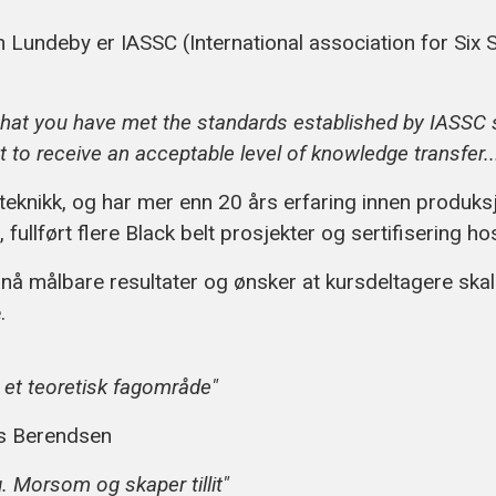
 Lundeby er IASSC (International association for Six S
s that you have met the standards established by IASSC 
 to receive an acceptable level of knowledge transfer...
miteknikk, og har mer enn 20 års erfaring innen produk
 fullført flere Black belt prosjekter og sertifisering 
pnå målbare resultater og ønsker at kursdeltagere ska
.
ør et teoretisk fagområde"
os Berendsen
. Morsom og skaper tillit"