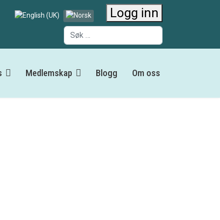
Logg inn
Velg ditt språk
Søk
s
Medlemskap
Blogg
Om oss