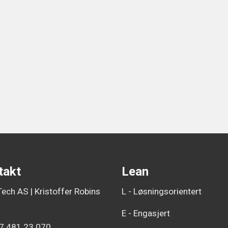
takt
Lean
ech AS | Kristoffer Robins
L - Løsningsorientert
E - Engasjert
7 481 23 070