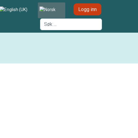
Velg ditt språk
Logg inn
Søk