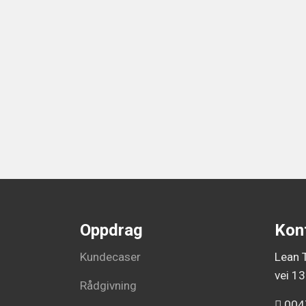
Oppdrag
Kon
Kundecaser
Lean T
vei 13
Rådgivning
004