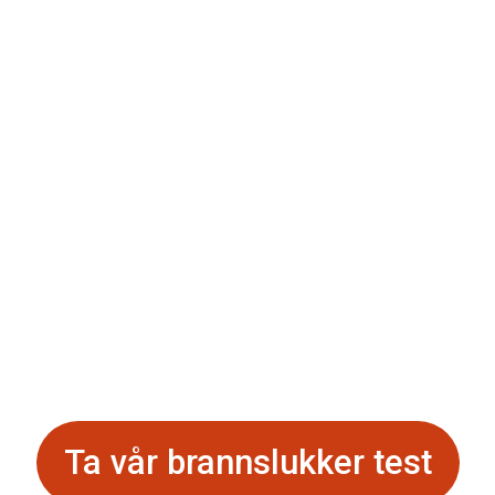
or deg som vil lø
roblemer ved rot
Ikke bare slukke branner
Ta vår brannslukker test