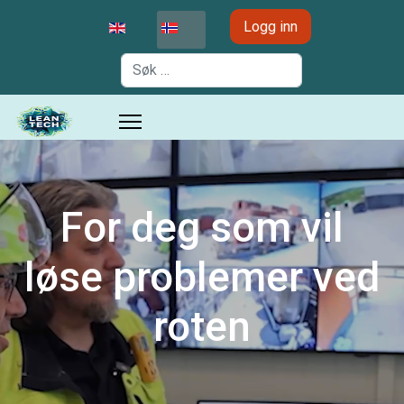
Velg ditt språk
Logg inn
Søk
For deg som vil
løse problemer ved
roten