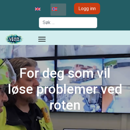
Velg ditt språk
Logg inn
Søk
For deg som vil
løse problemer ved
roten