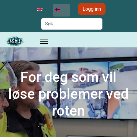
Velg ditt språk
Logg inn
Søk
For deg som vil
løse problemer ved
roten