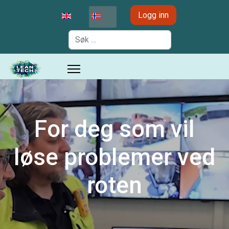
Velg ditt språk
Logg inn
Søk
For deg som vil
løse problemer ved
roten