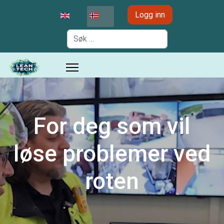
Velg ditt språk
Logg inn
Søk
For deg som vil
løse problemer ved
roten