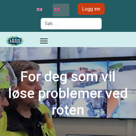
Velg ditt språk
Logg inn
Søk
For deg som vil
løse problemer ved
roten