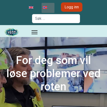
Velg ditt språk
Logg inn
Søk
For deg som vil
løse problemer ved
roten