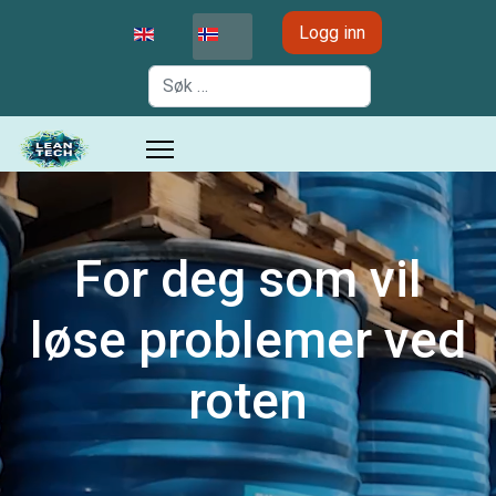
Velg ditt språk
Logg inn
Søk
For deg som vil
løse problemer ved
roten