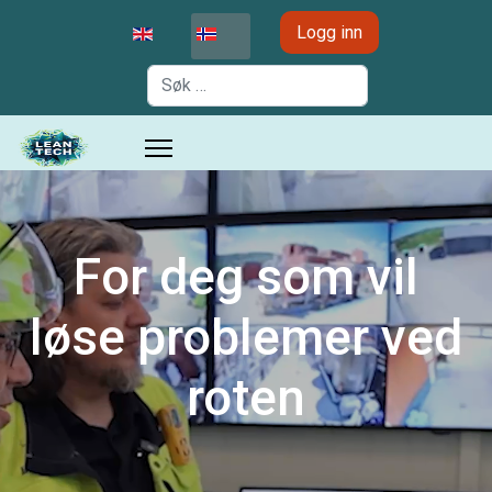
Velg ditt språk
Logg inn
Søk
For deg som vil
løse problemer ved
roten