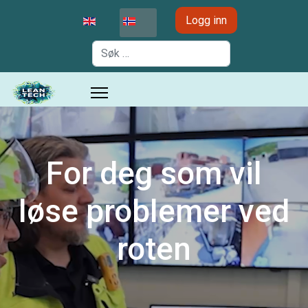
Velg ditt språk
Logg inn
Søk
For deg som vil
løse problemer ved
roten