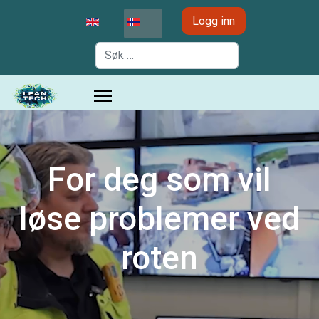
Velg ditt språk
Logg inn
Søk
For deg som vil
løse problemer ved
roten