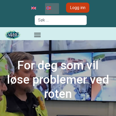
Velg ditt språk
Logg inn
Søk
For deg som vil
løse problemer ved
roten