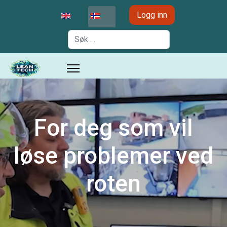
Velg ditt språk
Logg inn
Søk
For deg som vil
løse problemer ved
roten