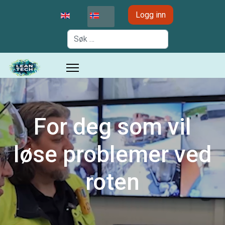
Velg ditt språk
Logg inn
Søk
For deg som vil
løse problemer ved
roten